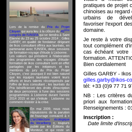
pratiques de projet 
chinoises au regard 
urbains de déve
favoriser l'export de
Lors de la remise du
Prix du Projet
domaine.
ème
Citoyen
qui aura lieu à la clôture du
45
congrès de l'UNSFA
qui se tiendra à Saint
Etienne du 23 au 25 octobre 2014 ; Gilles
Je reste à votre dis
GARBY, en qualité de fondateur dirigeant
tout complément d'in
de Ikos consultant offrira aux lauréats, en
partenariat avec l'UNSFA, deux sessions
cas échéant votre
de formation-voyage d'étude à Lisbonne.
Les valeurs qui président à l'élaboration
formation. ATTENTION
des programmes des voyages d'étude-
formation de ikos consultant sont en effet
Bien cordialement
partagées par les initiateurs et les
membres du jury du Prix du Projet
Gilles GARBY - Ikos
Citoyen, c'est pourquoi il est bien naturel
que les équipes lauréates voient leurs
gilles.garby@ikos-co
efforts et leurs talents récompensés par
l'offre de ikos consultant ; les lauréats du
tél: +33 (0)9 77 71 
Prix bénéficieront des droits d'inscription
de deux personnes à l'une des sessions
NB : Les critères 
programmées à Lisbonne durant l'année
2014 2015 et qui s'intitule : Lisbonne ou
priori aux formatio
comment résister à la crise.
Renseignements : 01
En mai 2009, nous nous
réjouissions de la parution
de l'ouvrage consacré à «
Inscription :
L'architecture écologique
Date limite d'inscr
du Vorarlberg
», toujours
publié par les Éditions du
Moniteur, et qui reste un