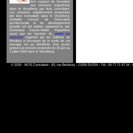
bon support de formation
aux sessions organisées
dans le Vorarlberg par Ikos consultant.
Les sessions régulièrement proposées
par Ikos consultant dans le Vorarlberg,
véritable creuset de l'innovation
architecturale et du développement
durable ont été initiées rappelons-le, par
Dominique Gauzin-Müller. Rappelons
aussi que les lauréats du
grand jeu
concours
organisé par les Éditions du
Moniteur à l'occasion de la sortie de cet
ouvrage ont pu bénéficier d'un accès
gratuit à la session proposée du 30 juin au
2 juillet 2009 dans le Vorarlberg.
© 2026 - IKOS Consultant - 83, rue Berbisey - 21000 DIJON - Tél.: 09 77 71 97 54 - 