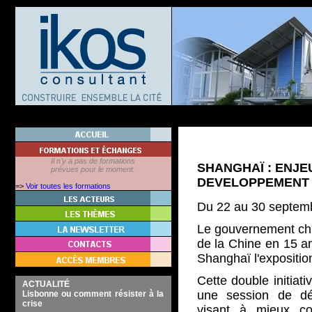
Il n'y a pas de formations
SHANGHAÏ : ENJE
prévues pour le moment.
DEVELOPPEMENT
=>
Voir toutes les formations
Du 22 au 30 septem
Le gouvernement chi
de la Chine en 15 an
Shanghaï l'exposition
Cette double initiati
ACTUALITÉ
une session de dé
Lisbonne ou comment résister à la
crise
visant à mieux con