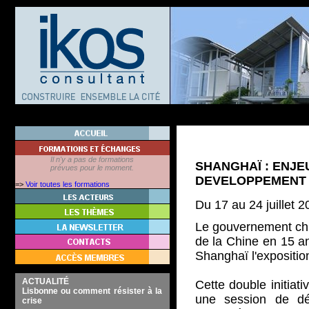
Il n'y a pas de formations
SHANGHAÏ : ENJE
prévues pour le moment.
DEVELOPPEMENT
=>
Voir toutes les formations
Du 17 au 24 juillet 
Le gouvernement chi
de la Chine en 15 an
Shanghaï l'exposition
ACTUALITÉ
Cette double initiati
Lisbonne ou comment résister à la
une session de dé
crise