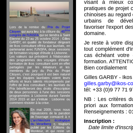
visant à mieux con
pratiques de projet 
chinoises au regard 
urbains de déve
favoriser l'export de
Lors de la remise du
Prix du Projet
ème
Citoyen
qui aura lieu à la clôture du
45
domaine.
congrès de l'UNSFA
qui se tiendra à Saint
Etienne du 23 au 25 octobre 2014 ; Gilles
Je reste à votre dis
GARBY, en qualité de fondateur dirigeant
de Ikos consultant offrira aux lauréats, en
tout complément d'in
partenariat avec l'UNSFA, deux sessions
de formation-voyage d'étude à Lisbonne.
cas échéant votre
Les valeurs qui président à l'élaboration
des programmes des voyages d'étude-
formation. ATTENTION
formation de ikos consultant sont en effet
Bien cordialement
partagées par les initiateurs et les
membres du jury du Prix du Projet
Citoyen, c'est pourquoi il est bien naturel
Gilles GARBY - Ikos
que les équipes lauréates voient leurs
efforts et leurs talents récompensés par
gilles.garby@ikos-co
l'offre de ikos consultant ; les lauréats du
Prix bénéficieront des droits d'inscription
tél: +33 (0)9 77 71 
de deux personnes à l'une des sessions
programmées à Lisbonne durant l'année
NB : Les critères 
2014 2015 et qui s'intitule : Lisbonne ou
comment résister à la crise.
priori aux formatio
En mai 2009, nous nous
Renseignements : 01
réjouissions de la parution
de l'ouvrage consacré à «
Inscription :
L'architecture écologique
du Vorarlberg
», toujours
Date limite d'inscr
publié par les Éditions du
Moniteur, et qui reste un