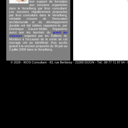
bon support de formation
aux sessions organisées
dans le Vorarlberg par Ikos consultant.
Les sessions régulièrement proposées
par Ikos consultant dans le Vorarlberg,
véritable creuset de l'innovation
architecturale et du développement
durable ont été initiées rappelons-le, par
Dominique Gauzin-Müller. Rappelons
aussi que les lauréats du
grand jeu
concours
organisé par les Éditions du
Moniteur à l'occasion de la sortie de cet
ouvrage ont pu bénéficier d'un accès
gratuit à la session proposée du 30 juin au
2 juillet 2009 dans le Vorarlberg.
© 2026 - IKOS Consultant - 83, rue Berbisey - 21000 DIJON - Tél.: 09 77 71 97 54 - 