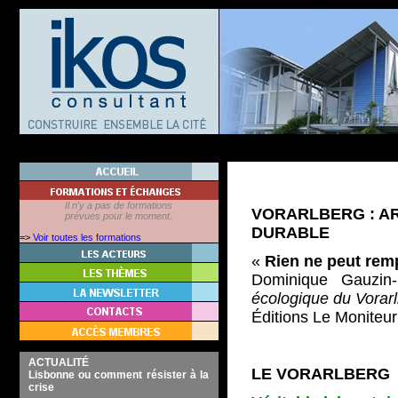
Il n'y a pas de formations
VORARLBERG : A
prévues pour le moment.
DURABLE
=>
Voir toutes les formations
«
Rien ne peut remp
Dominique Gauzin-
écologique du Vorarl
Éditions Le Moniteur
ACTUALITÉ
LE VORARLBERG
Lisbonne ou comment résister à la
crise