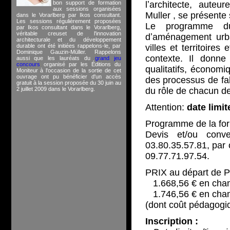
bon support de formation
lʼarchitecte, aute
aux sessions organisées
Muller , se présente
dans le Vorarlberg par Ikos consultant.
Les sessions régulièrement proposées
Le programme du
par Ikos consultant dans le Vorarlberg,
véritable creuset de l'innovation
dʼaménagement urb
architecturale et du développement
durable ont été initiées rappelons-le, par
villes et territoire
Dominique Gauzin-Müller. Rappelons
contexte. Il donne
aussi que les lauréats du
grand jeu
concours
organisé par les Éditions du
qualitatifs, économiq
Moniteur à l'occasion de la sortie de cet
ouvrage ont pu bénéficier d'un accès
des processus de fa
gratuit à la session proposée du 30 juin au
2 juillet 2009 dans le Vorarlberg.
du rôle de chacun de
Attention:
date limit
Programme de la forma
Devis et/ou conv
03.80.35.57.81, par 
09.77.71.97.54.
PRIX au départ de P
1.668,56 € en cha
1.746,56 € en chamb
(dont coût pédagogi
Inscription :