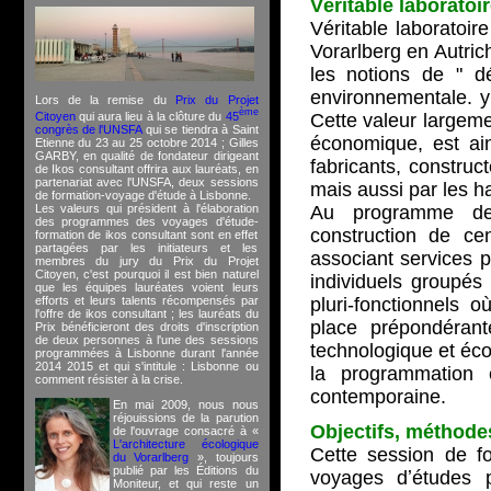
Véritable laboratoi
Véritable laboratoir
Vorarlberg en Autric
les notions de " d
environnementale. y 
Lors de la remise du
Prix du Projet
ème
Citoyen
qui aura lieu à la clôture du
45
Cette valeur largem
congrès de l'UNSFA
qui se tiendra à Saint
économique, est ai
Etienne du 23 au 25 octobre 2014 ; Gilles
GARBY, en qualité de fondateur dirigeant
fabricants, construc
de Ikos consultant offrira aux lauréats, en
partenariat avec l'UNSFA, deux sessions
mais aussi par les ha
de formation-voyage d'étude à Lisbonne.
Les valeurs qui président à l'élaboration
Au programme de 
des programmes des voyages d'étude-
construction de c
formation de ikos consultant sont en effet
partagées par les initiateurs et les
associant services p
membres du jury du Prix du Projet
Citoyen, c'est pourquoi il est bien naturel
individuels groupés 
que les équipes lauréates voient leurs
efforts et leurs talents récompensés par
pluri-fonctionnels 
l'offre de ikos consultant ; les lauréats du
place prépondérant
Prix bénéficieront des droits d'inscription
de deux personnes à l'une des sessions
technologique et éc
programmées à Lisbonne durant l'année
2014 2015 et qui s'intitule : Lisbonne ou
la programmation e
comment résister à la crise.
contemporaine.
En mai 2009, nous nous
réjouissions de la parution
Objectifs, méthode
de l'ouvrage consacré à «
L'architecture écologique
Cette session de fo
du Vorarlberg
», toujours
publié par les Éditions du
voyages dʼétudes 
Moniteur, et qui reste un