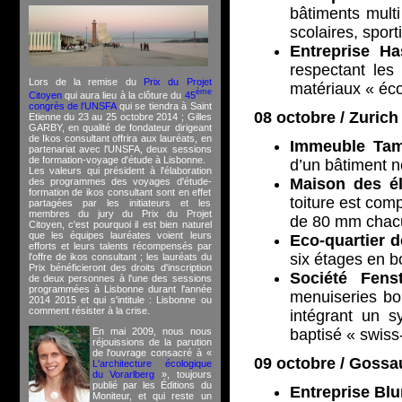
bâtiments mult
scolaires, sport
Entreprise Ha
respectant les
Lors de la remise du
Prix du Projet
matériaux « éco
ème
Citoyen
qui aura lieu à la clôture du
45
congrès de l'UNSFA
qui se tiendra à Saint
08 octobre / Zurich 
Etienne du 23 au 25 octobre 2014 ; Gilles
GARBY, en qualité de fondateur dirigeant
de Ikos consultant offrira aux lauréats, en
Immeuble Tam
partenariat avec l'UNSFA, deux sessions
de formation-voyage d'étude à Lisbonne.
d’un bâtiment n
Les valeurs qui président à l'élaboration
Maison des é
des programmes des voyages d'étude-
formation de ikos consultant sont en effet
toiture est com
partagées par les initiateurs et les
membres du jury du Prix du Projet
de 80 mm chacu
Citoyen, c'est pourquoi il est bien naturel
que les équipes lauréates voient leurs
Eco-quartier 
efforts et leurs talents récompensés par
six étages en b
l'offre de ikos consultant ; les lauréats du
Prix bénéficieront des droits d'inscription
Société Fenst
de deux personnes à l'une des sessions
programmées à Lisbonne durant l'année
menuiseries boi
2014 2015 et qui s'intitule : Lisbonne ou
comment résister à la crise.
intégrant un sy
En mai 2009, nous nous
baptisé « swiss
réjouissions de la parution
de l'ouvrage consacré à «
09 octobre / Gossa
L'architecture écologique
du Vorarlberg
», toujours
publié par les Éditions du
Entreprise B
Moniteur, et qui reste un