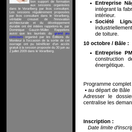
bon support de formation
Entreprise Nä
aux sessions organisées
intégrant la fa
dans le Vorarlberg par Ikos consultant.
Les sessions régulièrement proposées
intérieur.
par Ikos consultant dans le Vorarlberg,
véritable creuset de l'innovation
Société Lig
architecturale et du développement
durable ont été initiées rappelons-le, par
industriellemen
Dominique Gauzin-Müller. Rappelons
de toiture.
aussi que les lauréats du
grand jeu
concours
organisé par les Éditions du
Moniteur à l'occasion de la sortie de cet
10 octobre / Bâle :
ouvrage ont pu bénéficier d'un accès
gratuit à la session proposée du 30 juin au
2 juillet 2009 dans le Vorarlberg.
Entreprise P
construction 
énergétique.
Programme complet et 
• au départ de Bâle
Adresser le dossi
centralise les deman
Inscription :
Date limite d'inscr