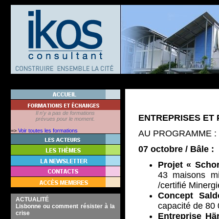
Il n'y a pas de formations
ENTREPRISES ET 
prévues pour le moment.
=>
Voir toutes les formations
AU PROGRAMME :
07 octobre / Bâle :
Projet « Scho
43 maisons mi
/certifié Minerg
Concept Sal
ACTUALITÉ
capacité de 80 
Lisbonne ou comment résister à la
crise
Entreprise Hä