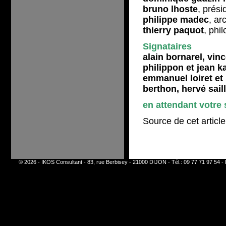
bruno lhoste
, prési
philippe madec
, ar
thierry paquot
, phi
Signataires
alain bornarel, vin
philippon et jean ka
emmanuel loiret et 
berthon, hervé saill
en attendant votre 
Source de cet articl
© 2026 - IKOS Consultant - 83, rue Berbisey - 21000 DIJON - Tél.: 09 77 71 97 54 - 