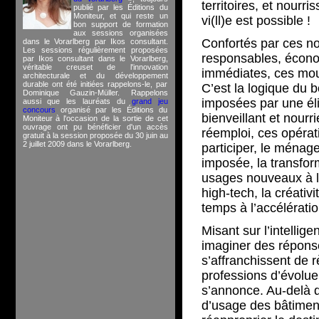
territoires, et nourr
publié par les Éditions du
Moniteur, et qui reste un
vi(ll)e est possible !
bon support de formation
aux sessions organisées
Confortés par ces no
dans le Vorarlberg par Ikos consultant.
Les sessions régulièrement proposées
responsables, économ
par Ikos consultant dans le Vorarlberg,
véritable creuset de l'innovation
immédiates, ces mou
architecturale et du développement
durable ont été initiées rappelons-le, par
C’est la logique du 
Dominique Gauzin-Müller. Rappelons
imposées par une él
aussi que les lauréats du
grand jeu
concours
organisé par les Éditions du
bienveillant et nour
Moniteur à l'occasion de la sortie de cet
ouvrage ont pu bénéficier d'un accès
réemploi, ces opératio
gratuit à la session proposée du 30 juin au
2 juillet 2009 dans le Vorarlberg.
participer, le ména
imposée, la transform
usages nouveaux à l’h
high-tech, la créativi
temps à l’accélératio
Misant sur l’intellig
imaginer des répons
s’affranchissent de r
professions d’évolue
s’annonce. Au-delà d
d’usage des bâtiments