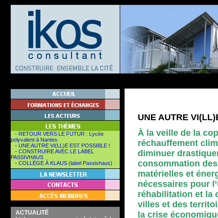
UNE AUTRE VI(LL)
À la veille de la co
-
RETOUR VERS LE FUTUR : Lycée
polyvalent à Nantes
réchauffement clim
-
UNE AUTRE VI(LL)E EST POSSIBLE !
-
CONSTRUIRE AVEC LE LABEL
diminuer drastique
PASSIVHAUS
consommation des
-
COLLÈGE À KLAUS (label Passivhaus)
matérielles et éner
nécessaires pour l’
réhabilitation et la
villes et des territ
ACTUALITÉ
la crise économiqu