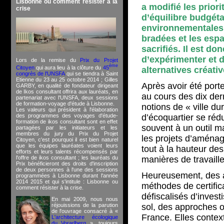
Lisbonne ou comment résister à la
a modifié les priori
crise
d’équilibre budgéta
environnementales 
bradées et les esp
sacrifiés. Il est do
d’expérimenter et 
Lors de la remise du
Prix du Projet
ème
Citoyen
qui aura lieu à la clôture du
45
alternatives créativ
congrès de l'UNSFA
qui se tiendra à Saint
Etienne du 23 au 25 octobre 2014 ; Gilles
Après avoir été port
GARBY, en qualité de fondateur dirigeant
de Ikos consultant offrira aux lauréats, en
au cours des dix der
partenariat avec l'UNSFA, deux sessions
de formation-voyage d'étude à Lisbonne.
notions de « ville du
Les valeurs qui président à l'élaboration
des programmes des voyages d'étude-
d’écoquartier se réd
formation de ikos consultant sont en effet
souvent à un outil m
partagées par les initiateurs et les
membres du jury du Prix du Projet
les projets d’aménag
Citoyen, c'est pourquoi il est bien naturel
que les équipes lauréates voient leurs
tout à la hauteur de
efforts et leurs talents récompensés par
l'offre de ikos consultant ; les lauréats du
manières de travaill
Prix bénéficieront des droits d'inscription
de deux personnes à l'une des sessions
Heureusement, des a
programmées à Lisbonne durant l'année
2014 2015 et qui s'intitule : Lisbonne ou
méthodes de certific
comment résister à la crise.
défiscalisés d’inves
En mai 2009, nous nous
réjouissions de la parution
sol, des approches o
de l'ouvrage consacré à «
France. Elles contex
L'architecture écologique
du Vorarlberg
», toujours